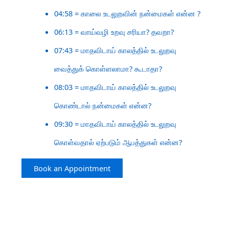
04:58 = காலை உடலுறவின் நன்மைகள் என்ன ?
06:13 = வாய்வழி உறவு சரியா? தவறா?
07:43 = மாதவிடாய் காலத்தில் உடலுறவு
வைத்துக் கொள்ளலாமா? கூடாதா?
08:03 = மாதவிடாய் காலத்தில் உடலுறவு
கொண்டால் நன்மைகள் என்ன?
09:30 = மாதவிடாய் காலத்தில் உடலுறவு
கொள்வதால் ஏற்படும் ஆபத்துகள் என்ன?
Book an Appointment