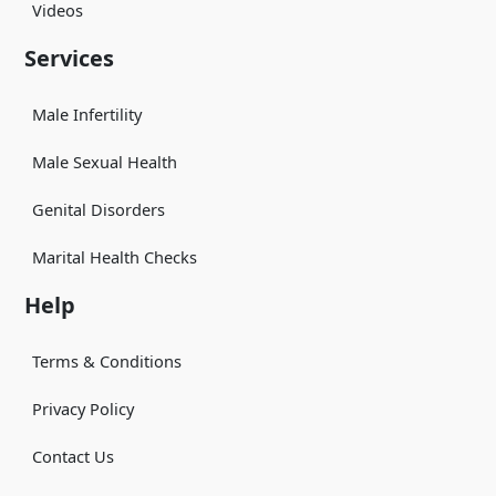
Videos
Services
Male Infertility
Male Sexual Health
Genital Disorders
Marital Health Checks
Help
Terms & Conditions
Privacy Policy
Contact Us